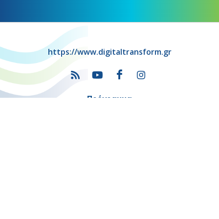
https://www.digitaltransform.gr
Πρόγραμμα
"Ψηφιακός Μετασχηματισμός" 2021-2027
Λέκκα 23-25 –Τ.Κ. 105 62 Αθήνα
(+30) 213 1500 500
Η παρούσα κατασκευή της σελίδας συγχρηματοδοτήθηκε με πόρους