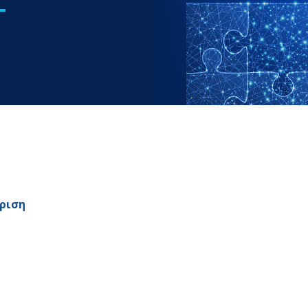
ίριση