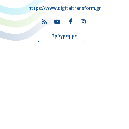
https://www.digitaltransform.gr
Πρόγραμμα
"Ψηφιακός Μετασχηματισμός" 2021-2027
Λέκκα 23-25 –Τ.Κ. 105 62 Αθήνα
(+30) 213 1500 500
Η παρούσα κατασκευή της σελίδας συγχρηματοδοτήθηκε με πόρους
της Ευρωπαϊκής Ένωσης και του Ε.Π. "ΜΕΤΑΡΡΥΘΜΙΣΗ ΔΗΜΟΣΙΟΥ
ΤΟΜΕΑ"
στο πλαίσιο του ΕΣΠΑ 2014-2020