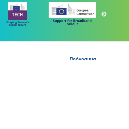
Πρόγραμμα
"Ψηφιακός Μετασχηματισμός" 2021-2027
Λέκκα 23-25 –Τ.Κ. 105 62 Αθήνα
(+30) 213 1500 500
 "ΜΕΤΑΡΡΥΘΜΙΣΗ ΔΗΜΟΣΙΟΥ ΤΟΜΕΑ"
letter