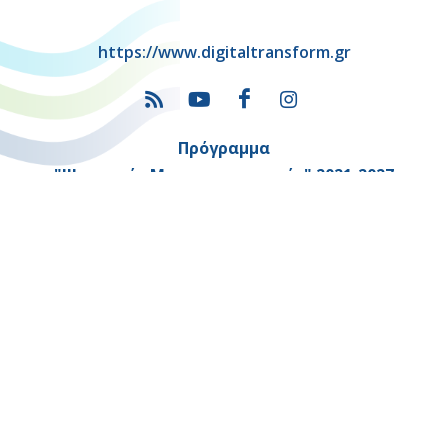
https://www.digitaltransform.gr
Πρόγραμμα
"Ψηφιακός Μετασχηματισμός" 2021-2027
Λέκκα 23-25 –Τ.Κ. 105 62 Αθήνα
(+30) 213 1500 500
Η παρούσα κατασκευή της σελίδας συγχρηματοδοτήθηκε με πόρους
της Ευρωπαϊκής Ένωσης και του Ε.Π. "ΜΕΤΑΡΡΥΘΜΙΣΗ ΔΗΜΟΣΙΟΥ
ΤΟΜΕΑ"
στο πλαίσιο του ΕΣΠΑ 2014-2020