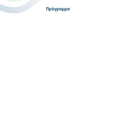
Πρόγραμμα
"Ψηφιακός Μετασχηματισμός" 2021-2027
Λέκκα 23-25 –Τ.Κ. 105 62 Αθήνα
(+30) 213 1500 500
Η παρούσα κατασκευή της σελίδας συγχρηματοδοτήθηκε με πόρους
της Ευρωπαϊκής Ένωσης και του Ε.Π. "ΜΕΤΑΡΡΥΘΜΙΣΗ ΔΗΜΟΣΙΟΥ
ΤΟΜΕΑ"
στο πλαίσιο του ΕΣΠΑ 2014-2020
Copyright © 2026 |
Όροι Χρήσης
-
Προσβασιμότητα
-
Εγγραφή στο Newsletter