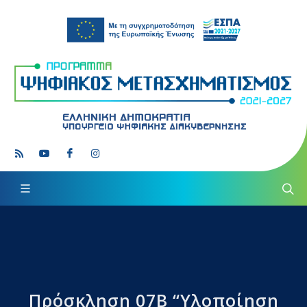
Πρόσκληση 07Β “Υλοποίηση