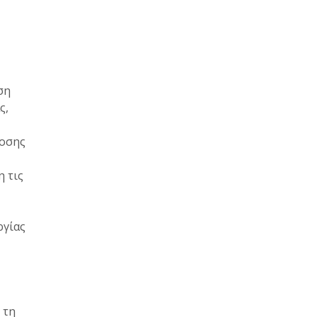
ιση
ς,
δοσης
 τις
ργίας
 τη