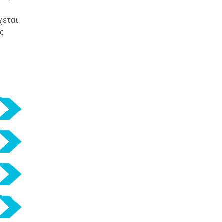
χεται
ς