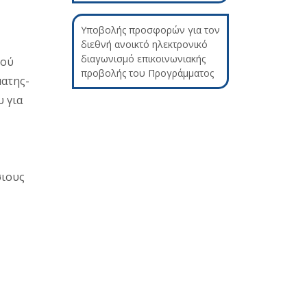
Υποβολής προσφορών για τον
διεθνή ανοικτό ηλεκτρονικό
διαγωνισμό επικοινωνιακής
κού
προβολής του Προγράμματος
ατης-
υ για
σιους