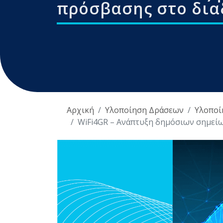
πρόσβασης στο δια
Αρχική
Υλοποίηση Δράσεων
Υλοποί
WiFi4GR – Ανάπτυξη δημόσιων σημεί