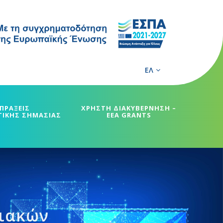
ΕΛ
ΠΡΑΞΕΙΣ
ΧΡΗΣΤΗ ΔΙΑΚΥΒΕΡΝΗΣΗ –
ΓΙΚΗΣ ΣΗΜΑΣΙΑΣ
EEA GRANTS
φιακών