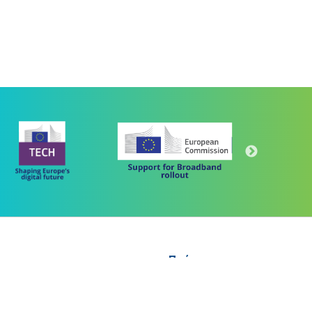
Πρόγραμμα
"Ψηφιακός Μετασχηματισμός" 2021-2027
Λέκκα 23-25 –Τ.Κ. 105 62 Αθήνα