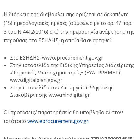
Η διάρκεια της διαβούλευσης ορίζεται σε δεκαπέντε
(15) ημερολογιακές ημέρες (σύμφωνα με το αρ. 47 παρ.
3 του Ν.4412/2016) από την ημερομηνία ανάρτησης της
παρούσας στο ΕΣΗΔΗΣ, η οποία θα αναρτηθεί:
Στο ΕΣΗΔΗΣ: www.eprocurement.gov.gr
Στην ιστοσελίδα της Ειδικής Υπηρεσίας Διαχείρισης
«Ψηφιακός Μετασχηματισμός» (ΕΥΔΠ.ΨΗΜΕΤ):
www.digitalplan.gov.gr
Στην ιστοσελίδα του Υπουργείου Ψηφιακής
Διακυβέρνησης www.mindigital.gr
Οι προτάσεις/ παρατηρήσεις θα υποβληθούν στον
ιστότοπο
www.eprocurement.gov.gr
.
Μοναδικός Κωδικός Διαβούλευσης:
22DIAB000024548