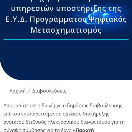
υπηρεσιών υποστήριξης της
Ε.Υ.Δ. Προγράμματος Ψηφιακός
Μετασχηματισμός
Αρχική
Διαβουλεύσεις
Αποφασίστηκε η διενέργεια δημόσιας διαβούλευσης
επί του επισυναπτόμενου σχεδίου διακήρυξης
ανοικτού διεθνούς ηλεκτρονικού διαγωνισμού για τη
σύναψη σύμβασης για το έργο
«Παροχή