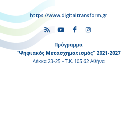
https://www.digitaltransform.gr
Πρόγραμμα
"Ψηφιακός Μετασχηματισμός" 2021-2027
Λέκκα 23-25 –Τ.Κ. 105 62 Αθήνα
(+30) 213 1500 500
Η παρούσα κατασκευή της σελίδας συγχρηματοδοτήθηκε με πόρους
της Ευρωπαϊκής Ένωσης και του Ε.Π. "ΜΕΤΑΡΡΥΘΜΙΣΗ ΔΗΜΟΣΙΟΥ
ΤΟΜΕΑ"
στο πλαίσιο του ΕΣΠΑ 2014-2020