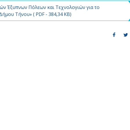
ών Έξυπνων Πόλεων και Τεχνολογιών για το
 Δήμου Τήνου» (
PDF
- 384,34 KB)