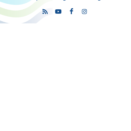
Πρόγραμμα
"Ψηφιακός Μετασχηματισμός" 2021-2027
Λέκκα 23-25 –Τ.Κ. 105 62 Αθήνα
(+30) 213 1500 500
Η παρούσα κατασκευή της σελίδας συγχρηματοδοτήθηκε με πόρους
της Ευρωπαϊκής Ένωσης και του Ε.Π. "ΜΕΤΑΡΡΥΘΜΙΣΗ ΔΗΜΟΣΙΟΥ
ΤΟΜΕΑ"
στο πλαίσιο του ΕΣΠΑ 2014-2020