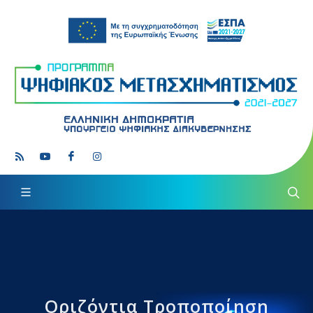
Οριζόντια Τροποποίηση