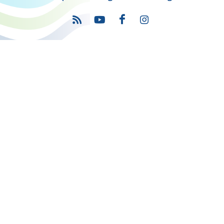
Πρόγραμμα
"Ψηφιακός Μετασχηματισμός" 2021-2027
Λέκκα 23-25 –Τ.Κ. 105 62 Αθήνα
(+30) 213 1500 500
Η παρούσα κατασκευή της σελίδας συγχρηματοδοτήθηκε με πόρους
της Ευρωπαϊκής Ένωσης και του Ε.Π. "ΜΕΤΑΡΡΥΘΜΙΣΗ ΔΗΜΟΣΙΟΥ
ΤΟΜΕΑ"
στο πλαίσιο του ΕΣΠΑ 2014-2020