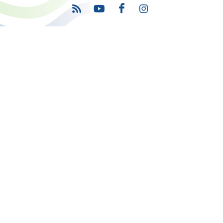
Πρόγραμμα
"Ψηφιακός Μετασχηματισμός" 2021-2027
Λέκκα 23-25 –Τ.Κ. 105 62 Αθήνα
(+30) 213 1500 500
Η παρούσα κατασκευή της σελίδας συγχρηματοδοτήθηκε με πόρους
της Ευρωπαϊκής Ένωσης και του Ε.Π. "ΜΕΤΑΡΡΥΘΜΙΣΗ ΔΗΜΟΣΙΟΥ
ΤΟΜΕΑ"
στο πλαίσιο του ΕΣΠΑ 2014-2020
Copyright © 2026 |
Όροι Χρήσης
-
Προσβασιμότητα
-