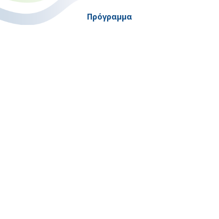
Πρόγραμμα
"Ψηφιακός Μετασχηματισμός" 2021-2027
Λέκκα 23-25 –Τ.Κ. 105 62 Αθήνα
(+30) 213 1500 500
Η παρούσα κατασκευή της σελίδας συγχρηματοδοτήθηκε με πόρους
της Ευρωπαϊκής Ένωσης και του Ε.Π. "ΜΕΤΑΡΡΥΘΜΙΣΗ ΔΗΜΟΣΙΟΥ
ΤΟΜΕΑ"
στο πλαίσιο του ΕΣΠΑ 2014-2020
Copyright © 2026 |
Όροι Χρήσης
-
Προσβασιμότητα
-
Εγγραφή στο Newsletter