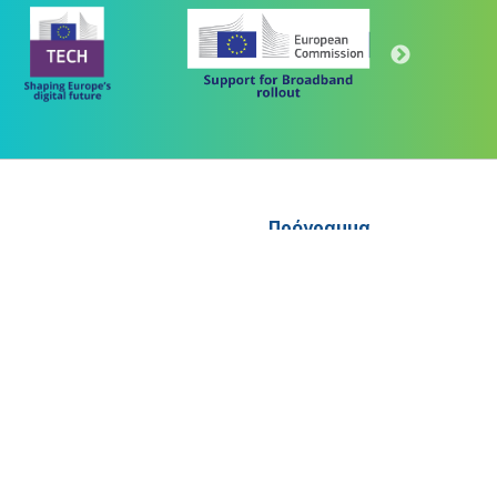
Πρόγραμμα
"Ψηφιακός Μετασχηματισμός" 2021-2027
Λέκκα 23-25 –Τ.Κ. 105 62 Αθήνα
(+30) 213 1500 500
 "ΜΕΤΑΡΡΥΘΜΙΣΗ ΔΗΜΟΣΙΟΥ ΤΟΜΕΑ"
letter