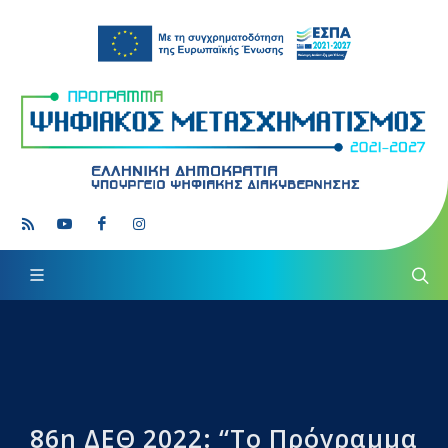
86η ΔΕΘ 2022: “Το Πρόγραμμα