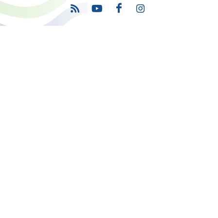
Πρόγραμμα
"Ψηφιακός Μετασχηματισμός" 2021-2027
Λέκκα 23-25 –Τ.Κ. 105 62 Αθήνα
(+30) 213 1500 500
Η παρούσα κατασκευή της σελίδας συγχρηματοδοτήθηκε με πόρους
της Ευρωπαϊκής Ένωσης και του Ε.Π. "ΜΕΤΑΡΡΥΘΜΙΣΗ ΔΗΜΟΣΙΟΥ
ΤΟΜΕΑ"
στο πλαίσιο του ΕΣΠΑ 2014-2020
Copyright © 2026 |
Όροι Χρήσης
-
Προσβασιμότητα
-