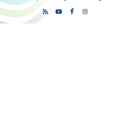
Πρόγραμμα
"Ψηφιακός Μετασχηματισμός" 2021-2027
Λέκκα 23-25 –Τ.Κ. 105 62 Αθήνα
(+30) 213 1500 500
Η παρούσα κατασκευή της σελίδας συγχρηματοδοτήθηκε με πόρους
της Ευρωπαϊκής Ένωσης και του Ε.Π. "ΜΕΤΑΡΡΥΘΜΙΣΗ ΔΗΜΟΣΙΟΥ
ΤΟΜΕΑ"
στο πλαίσιο του ΕΣΠΑ 2014-2020