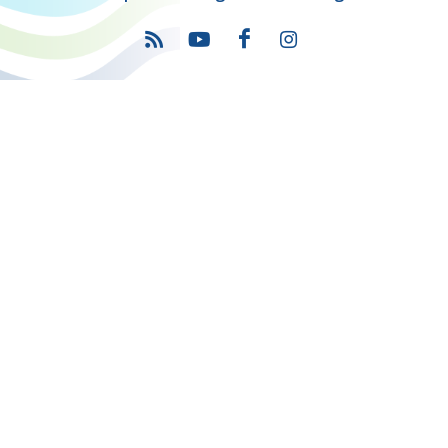
Πρόγραμμα
"Ψηφιακός Μετασχηματισμός" 2021-2027
Λέκκα 23-25 –Τ.Κ. 105 62 Αθήνα
(+30) 213 1500 500
Η παρούσα κατασκευή της σελίδας συγχρηματοδοτήθηκε με πόρους
της Ευρωπαϊκής Ένωσης και του Ε.Π. "ΜΕΤΑΡΡΥΘΜΙΣΗ ΔΗΜΟΣΙΟΥ
ΤΟΜΕΑ"
στο πλαίσιο του ΕΣΠΑ 2014-2020