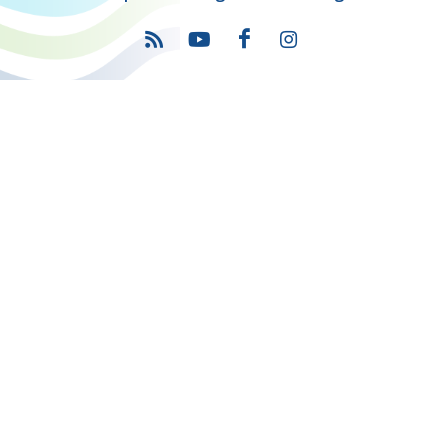
Πρόγραμμα
"Ψηφιακός Μετασχηματισμός" 2021-2027
Λέκκα 23-25 –Τ.Κ. 105 62 Αθήνα
(+30) 213 1500 500
Η παρούσα κατασκευή της σελίδας συγχρηματοδοτήθηκε με πόρους
της Ευρωπαϊκής Ένωσης και του Ε.Π. "ΜΕΤΑΡΡΥΘΜΙΣΗ ΔΗΜΟΣΙΟΥ
ΤΟΜΕΑ"
στο πλαίσιο του ΕΣΠΑ 2014-2020