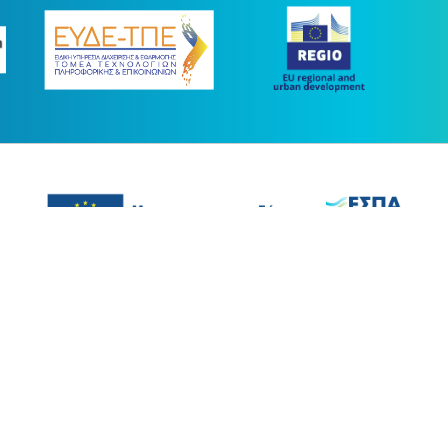
ας συγχρηματοδοτήθηκε με πόρους της Ευρωπαϊκής Ένωσης και του Ε.Π.
στο πλαίσιο του ΕΣΠΑ 2014-2020
ight © 2026 |
Όροι Χρήσης
-
Προσβασιμότητα
-
Εγγραφή στο News