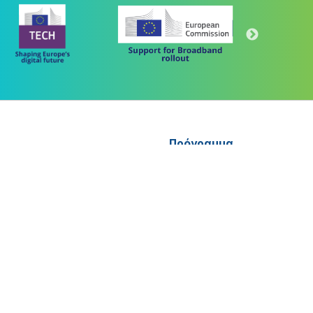
Πρόγραμμα
"Ψηφιακός Μετασχηματισμός" 2021-2027
Λέκκα 23-25 –Τ.Κ. 105 62 Αθήνα
(+30) 213 1500 500
 "ΜΕΤΑΡΡΥΘΜΙΣΗ ΔΗΜΟΣΙΟΥ ΤΟΜΕΑ"
letter