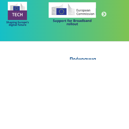
Πρόγραμμα
"Ψηφιακός Μετασχηματισμός" 2021-2027
Λέκκα 23-25 –Τ.Κ. 105 62 Αθήνα
(+30) 213 1500 500
 "ΜΕΤΑΡΡΥΘΜΙΣΗ ΔΗΜΟΣΙΟΥ ΤΟΜΕΑ"
letter