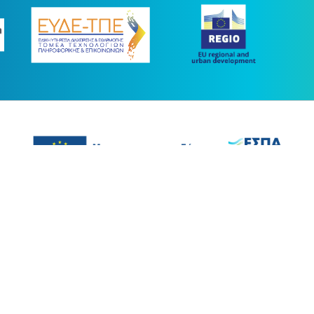
ας συγχρηματοδοτήθηκε με πόρους της Ευρωπαϊκής Ένωσης και του Ε.Π.
στο πλαίσιο του ΕΣΠΑ 2014-2020
ight © 2026 |
Όροι Χρήσης
-
Προσβασιμότητα
-
Εγγραφή στο News