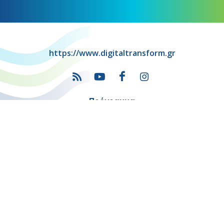
https://www.digitaltransform.gr
Πρόγραμμα
"Ψηφιακός Μετασχηματισμός" 2021-2027
Λέκκα 23-25 –Τ.Κ. 105 62 Αθήνα
(+30) 213 1500 500
Η παρούσα κατασκευή της σελίδας συγχρηματοδοτήθηκε με πόρους