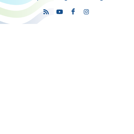
Πρόγραμμα
"Ψηφιακός Μετασχηματισμός" 2021-2027
Λέκκα 23-25 –Τ.Κ. 105 62 Αθήνα
(+30) 213 1500 500
Η παρούσα κατασκευή της σελίδας συγχρηματοδοτήθηκε με πόρους
της Ευρωπαϊκής Ένωσης και του Ε.Π. "ΜΕΤΑΡΡΥΘΜΙΣΗ ΔΗΜΟΣΙΟΥ
ΤΟΜΕΑ"
στο πλαίσιο του ΕΣΠΑ 2014-2020