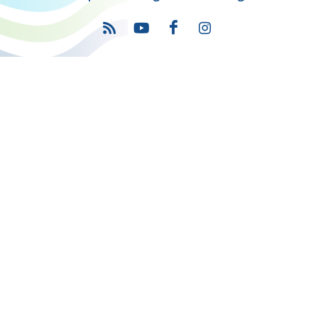
Πρόγραμμα
"Ψηφιακός Μετασχηματισμός" 2021-2027
Λέκκα 23-25 –Τ.Κ. 105 62 Αθήνα
(+30) 213 1500 500
Η παρούσα κατασκευή της σελίδας συγχρηματοδοτήθηκε με πόρους
της Ευρωπαϊκής Ένωσης και του Ε.Π. "ΜΕΤΑΡΡΥΘΜΙΣΗ ΔΗΜΟΣΙΟΥ
ΤΟΜΕΑ"
στο πλαίσιο του ΕΣΠΑ 2014-2020