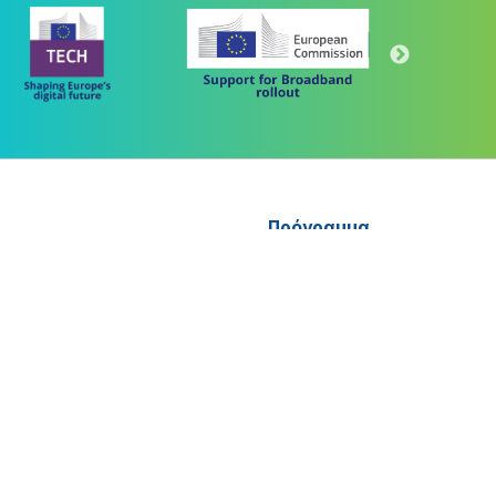
Πρόγραμμα
"Ψηφιακός Μετασχηματισμός" 2021-2027
Λέκκα 23-25 –Τ.Κ. 105 62 Αθήνα
(+30) 213 1500 500
 "ΜΕΤΑΡΡΥΘΜΙΣΗ ΔΗΜΟΣΙΟΥ ΤΟΜΕΑ"
letter