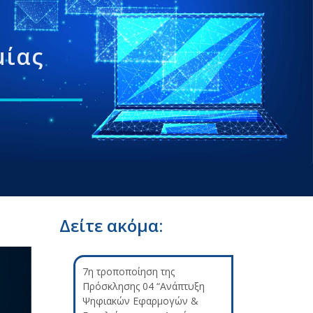
μίας
Δείτε ακόμα:
7η τροποποίηση της
Πρόσκλησης 04 “Ανάπτυξη
Ψηφιακών Εφαρμογών &