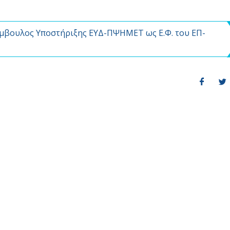
βουλος Υποστήριξης ΕΥΔ-ΠΨΗΜΕΤ ως Ε.Φ. του ΕΠ-