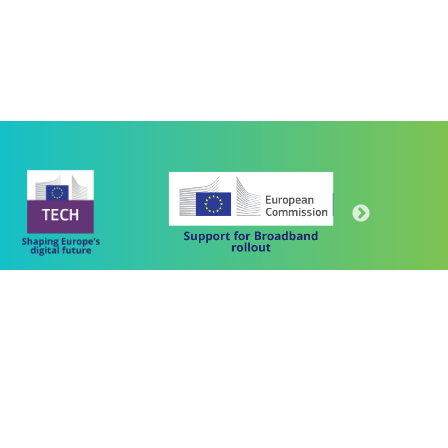
Πρόγραμμα
"Ψηφιακός Μετασχηματισμός" 2021-2027
Λέκκα 23-25 –Τ.Κ. 105 62 Αθήνα