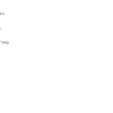
 εν
.
 παρ.