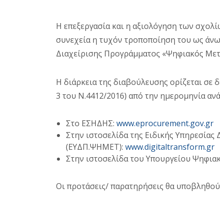
Η επεξεργασία και η αξιολόγηση των σχολ
συνεχεία η τυχόν τροποποίηση του ως άνω
Διαχείρισης Προγράμματος «Ψηφιακός Μετ
Η διάρκεια της διαβούλευσης ορίζεται σε δ
3 του Ν.4412/2016) από την ημερομηνία αν
Στο ΕΣΗΔΗΣ:
www
.
eprocurement
.
gov
.
gr
Στην ιστοσελίδα της Ειδικής Υπηρεσίας
(ΕΥΔΠ.ΨΗΜΕΤ):
www
.digitaltransform
.
gr
Στην ιστοσελίδα του Υπουργείου Ψηφι
Οι προτάσεις/ παρατηρήσεις θα υποβληθο