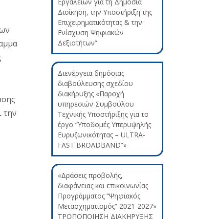
Εργαλείων για τη Δημόσια
Διοίκηση, την Υποστήριξη της
Επιχειρηματικότητας & την
των
Ενίσχυση Ψηφιακών
ραμμα
Δεξιοτήτων”
ς
Διενέργεια δημόσιας
διαβούλευσης σχεδίου
διακήρυξης «Παροχή
ωσης
υπηρεσιών Συμβούλου
ι την
Τεχνικής Υποστήριξης για το
έργο “Υποδομές Υπερυψηλής
Ευρυζωνικότητας – ULTRA-
FAST BROADBAND”»
«Δράσεις προβολής,
διαφάνειας και επικοινωνίας
Προγράμματος “Ψηφιακός
Μετασχηματισμός” 2021-2027»
ΤΡΟΠΟΠΟΙΗΣΗ ΔΙΑΚΗΡΥΞΗΣ