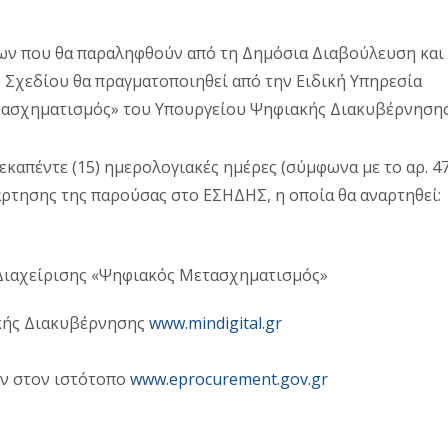
ίων που θα παραληφθούν από τη Δημόσια Διαβούλευση και
 Σχεδίου θα πραγματοποιηθεί από την Ειδική Υπηρεσία
ασχηματισμός» του Υπουργείου Ψηφιακής Διακυβέρνησης
εκαπέντε (15) ημερολογιακές ημέρες (σύμφωνα με το αρ. 47
άρτησης της παρούσας στο ΕΣΗΔΗΣ, η οποία θα αναρτηθεί:
 Διαχείρισης «Ψηφιακός Μετασχηματισμός»
ακής Διακυβέρνησης
www
.
mindigital
.
gr
ύν στον ιστότοπο
www
.
eprocurement
.
gov
.
gr