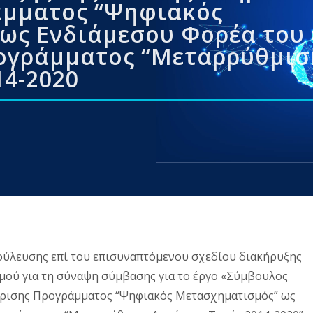
άμματος “Ψηφιακός
ως Ενδιάμεσου Φορέα του
ογράμματος “Μεταρρύθμισ
14-2020
ούλευσης επί του επισυναπτόμενου σχεδίου διακήρυξης
μού για τη σύναψη σύμβασης για το έργο «Σύμβουλος
είρισης Προγράμματος “Ψηφιακός Μετασχηματισμός” ως