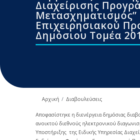
Διαχείρισης Προγρ
Μετασχηματισμός” 
Επιχειρησιακού Πρ
Δημόσιου Τομέα 20
Αρχική
Διαβουλεύσεις
Αποφασίστηκε η διενέργεια δημόσιας διαβ
ανοικτού διεθνούς ηλεκτρονικού διαγωνισ
Υποστήριξης της Ειδικής Υπηρεσίας Διαχ