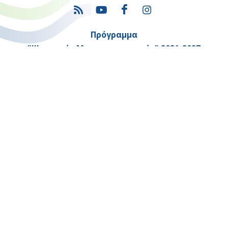
Πρόγραμμα
"Ψηφιακός Μετασχηματισμός" 2021-2027
Λέκκα 23-25 –Τ.Κ. 105 62 Αθήνα
(+30) 213 1500 500
Η παρούσα κατασκευή της σελίδας συγχρηματοδοτήθηκε με πόρους
της Ευρωπαϊκής Ένωσης και του Ε.Π. "ΜΕΤΑΡΡΥΘΜΙΣΗ ΔΗΜΟΣΙΟΥ
ΤΟΜΕΑ"
στο πλαίσιο του ΕΣΠΑ 2014-2020
Copyright © 2026 |
Όροι Χρήσης
-
Προσβασιμότητα
-