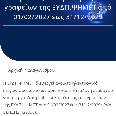
γραφείων της ΕΥΔΠ.ΨΗΜΕΤ από
01/02/2027 έως 31/12/2029
Αρχική
Διαγωνισμοί
Η ΕΥΔΠ ΨΗΜΕΤ διενεργεί ανοικτό ηλεκτρονικό
διαγωνισμό κάτω των ορίων για την επιλογή αναδόχου
για το έργο «Υπηρεσίες καθαριότητας των γραφείων
της ΕΥΔΠ.ΨΗΜΕΤ από 01/02/2027 έως 31/12/2029» (α/α
ΕΣΗΔΗΣ 422036).