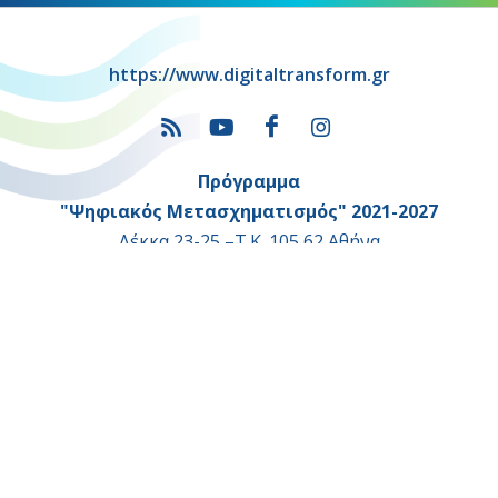
https://www.digitaltransform.gr
Πρόγραμμα
"Ψηφιακός Μετασχηματισμός" 2021-2027
Λέκκα 23-25 –Τ.Κ. 105 62 Αθήνα
(+30) 213 1500 500
Η παρούσα κατασκευή της σελίδας συγχρηματοδοτήθηκε με πόρους
της Ευρωπαϊκής Ένωσης και του Ε.Π. "ΜΕΤΑΡΡΥΘΜΙΣΗ ΔΗΜΟΣΙΟΥ
ΤΟΜΕΑ"
στο πλαίσιο του ΕΣΠΑ 2014-2020