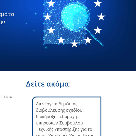
έματα
ών
Δείτε ακόμα:
ρειών
Διενέργεια δημόσιας
διαβούλευσης σχεδίου
διακήρυξης «Παροχή
υπηρεσιών Συμβούλου
Τεχνικής Υποστήριξης για το
έργο “Υποδομές Υπερυψηλής